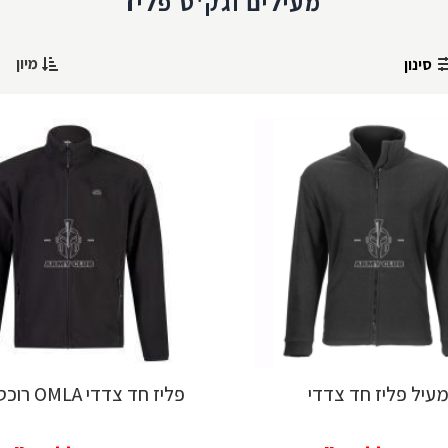
מעילים וגק'ט פליז
מיון
סינון
עיל פליז חד צדדי
פליז חד צדדי OMLA רוכסן מלא