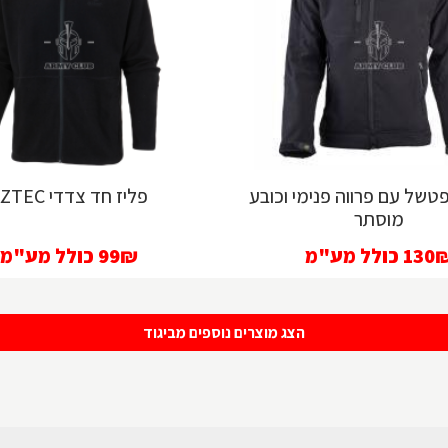
טשל עם פרווה פנימי וכובע
פליז חד צדדי AZTEC
מוסתר
130
כולל מע"מ
99₪
כולל מע"מ
הצג מוצרים נוספים מביגוד