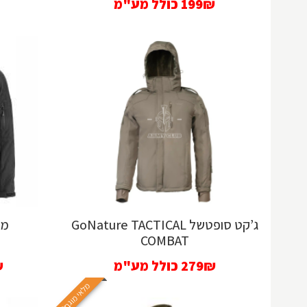
199₪
כולל מע"מ
ג’קט סופטשל GoNature TACTICAL
מע
COMBAT
279₪
כולל מע"מ
₪
מלאי מוגבל!