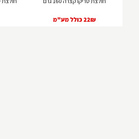
חולצת טריקו קצרה 160 גרם
חולצת טרי
22₪
כולל מע"מ