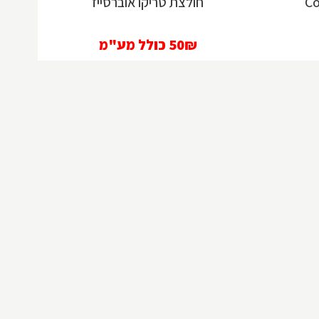
חולצת טריקו אוברסייז
50₪
כולל מע"מ