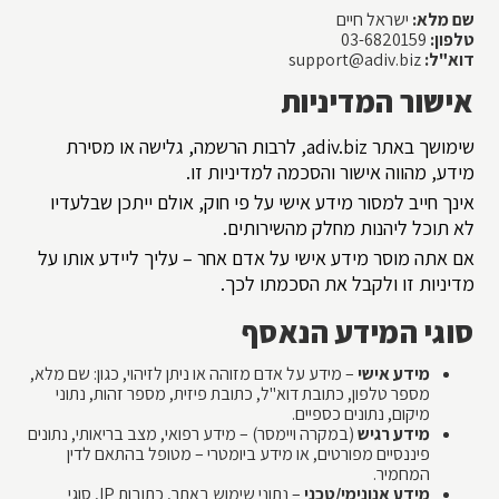
שם מלא:
ישראל חיים
טלפון:
03-6820159
דוא"ל:
support@adiv.biz
אישור המדיניות
שימושך באתר adiv.biz, לרבות הרשמה, גלישה או מסירת
מידע, מהווה אישור והסכמה למדיניות זו.
אינך חייב למסור מידע אישי על פי חוק, אולם ייתכן שבלעדיו
לא תוכל ליהנות מחלק מהשירותים.
אם אתה מוסר מידע אישי על אדם אחר – עליך ליידע אותו על
מדיניות זו ולקבל את הסכמתו לכך.
סוגי המידע הנאסף
מידע אישי
– מידע על אדם מזוהה או ניתן לזיהוי, כגון: שם מלא,
מספר טלפון, כתובת דוא"ל, כתובת פיזית, מספר זהות, נתוני
מיקום, נתונים כספיים.
מידע רגיש
(במקרה ויימסר) – מידע רפואי, מצב בריאותי, נתונים
פיננסיים מפורטים, או מידע ביומטרי – מטופל בהתאם לדין
המחמיר.
מידע אנונימי/טכני
– נתוני שימוש באתר, כתובות IP, סוגי