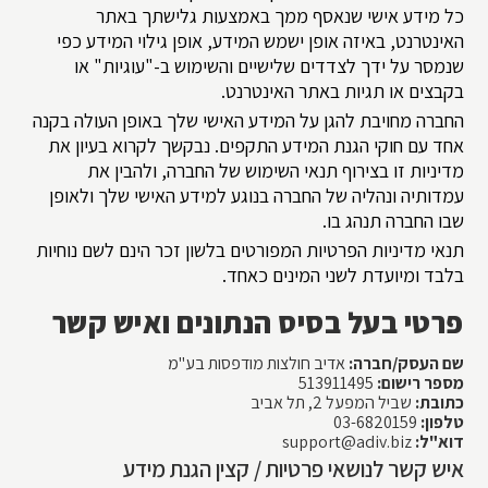
כל מידע אישי שנאסף ממך באמצעות גלישתך באתר
האינטרנט, באיזה אופן ישמש המידע, אופן גילוי המידע כפי
שנמסר על ידך לצדדים שלישיים והשימוש ב-"עוגיות" או
בקבצים או תגיות באתר האינטרנט.
החברה מחויבת להגן על המידע האישי שלך באופן העולה בקנה
אחד עם חוקי הגנת המידע התקפים. נבקשך לקרוא בעיון את
מדיניות זו בצירוף תנאי השימוש של החברה, ולהבין את
עמדותיה ונהליה של החברה בנוגע למידע האישי שלך ולאופן
שבו החברה תנהג בו.
תנאי מדיניות הפרטיות המפורטים בלשון זכר הינם לשם נוחיות
בלבד ומיועדת לשני המינים כאחד.
פרטי בעל בסיס הנתונים ואיש קשר
שם העסק/חברה:
אדיב חולצות מודפסות בע"מ
מספר רישום:
513911495
כתובת:
שביל המפעל 2, תל אביב
טלפון:
03-6820159
דוא"ל:
support@adiv.biz
איש קשר לנושאי פרטיות / קצין הגנת מידע