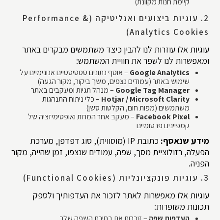
קיימת חנות מקוונת)
2. עוגיות ביצועים ואנליטיקה (Performance &
Analytics Cookies)
עוגיות אלו עוזרות לנו להבין כיצד משתמשים מבקרים באתר
ומאפשרות לנו לשפר את חוויית המשתמש:
Google Analytics
– אוסף נתונים סטטיסטיים אנונימיים על
שימוש באתר (עמודים נצפים, משך ביקור, מקור הגעה)
Google Tag Manager
– מנהל תגיות ומעקבים באתר
Hotjar / Microsoft Clarity
– כלי ניתוח התנהגות
משתמשים (מפות חום, הקלטות סשן)
Facebook Pixel
– מעקב אחר המרות ואופטימיזציה של
קמפיינים פרסומיים
מידע שנאסף:
כתובת IP (מוסווית), סוג דפדפן, מערכת
הפעלה, רזולוציית מסך, שפה, עמודים שנצפו, זמן שהייה, מקור
הפניה.
3. עוגיות פונקציונליות (Functional Cookies)
עוגיות אלו מאפשרות לאתר לזכור את העדפותיך ולספק
תכונות משופרות:
העדפות שפה
– זוכרות את בחירת השפה שלך