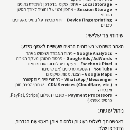
Local Storage
– אחסון מקומי בדפדפן לשמירת נתונים
Session Storage
– אחסון זמני של נתונים לצורך הסשן
הנוכחי
Device Fingerprinting
– זיהוי מכשיר על בסיס מאפיינים
טכניים
שירותי צד שלישי:
האתר משתמש בשירותים הבאים שעשויים לאסוף מידע:
Google Analytics
– ניתוח תעבורה ושימוש באתר
Google Ads / AdWords
– פרסום ממומן ומעקב המרות
Facebook Pixel
– מעקב פעילות ופרסום מותאם
YouTube
– הטמעת סרטונים (אם קיימים)
Google Maps
– הצגת מפות ומיקומים
WhatsApp / Messenger
– כפתורי שיתוף ותקשורת
CDN Services (Cloudflare, etc.)
– שירותי הפצת תוכן
ואבטחה
Payment Processors
– מעבדי תשלום (PayPal, Stripe,
כרטיסי אשראי)
ניהול עוגיות:
באפשרותך לשלוט בעוגיות ולחסום אותן באמצעות הגדרות
הדפדפן שלך: